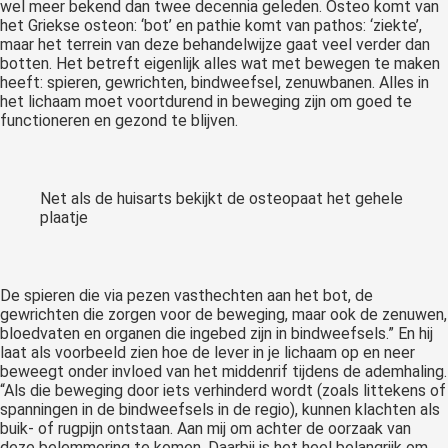
wel meer bekend dan twee decennia geleden. Osteo komt van
het Griekse osteon: ‘bot’ en pathie komt van pathos: ‘ziekte’,
maar het terrein van deze behandelwijze gaat veel verder dan
botten. Het betreft eigenlijk alles wat met bewegen te maken
heeft: spieren, gewrichten, bindweefsel, zenuwbanen. Alles in
het lichaam moet voortdurend in beweging zijn om goed te
functioneren en gezond te blijven.
Net als de huisarts bekijkt de osteopaat het gehele
plaatje
De spieren die via pezen vasthechten aan het bot, de
gewrichten die zorgen voor de beweging, maar ook de zenuwen,
bloedvaten en organen die ingebed zijn in bindweefsels.” En hij
laat als voorbeeld zien hoe de lever in je lichaam op en neer
beweegt onder invloed van het middenrif tijdens de ademhaling.
“Als die beweging door iets verhinderd wordt (zoals littekens of
spanningen in de bindweefsels in de regio), kunnen klachten als
buik- of rugpijn ontstaan. Aan mij om achter de oorzaak van
deze belemmering te komen. Daarbij is het heel belangrijk om